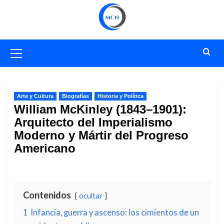
Saltar
al
contenido
Menú
primario
Arte y Cultura
Biografías
Historia y Política
William McKinley (1843–1901):
Arquitecto del Imperialismo
Moderno y Mártir del Progreso
Americano
Contenidos
ocultar
1
Infancia, guerra y ascenso: los cimientos de un