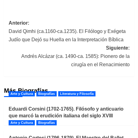
Navegación
Anterior:
David Qimhi (ca.1160-ca.1235). El Filólogo y Exégeta
de
Judío que Dejó su Huella en la Interpretación Bíblica
entradas
Siguiente:
Andrés Alcázar (ca. 1490-ca. 1585): Pionero de la
cirugía en el Renacimiento
Más Biografías
Arte y Cultura
Biografías
Literatura y Filosofía
Eduardi Corsini (1702-1765). Filósofo y anticuario
que marcó la erudición italiana del siglo XVIII
Arte y Cultura
Biografías
Antonio Cortesi (1796-1879). El Maestro del Ballet