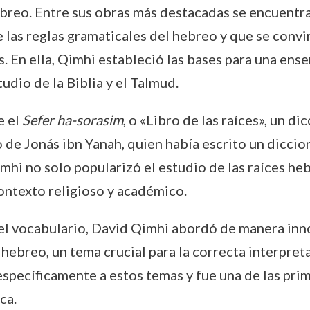
ebreo. Entre sus obras más destacadas se encuentr
e las reglas gramaticales del hebreo y que se conv
 En ella, Qimhi estableció las bases para una ense
udio de la Biblia y el Talmud.
e el
Sefer ha-sorasim
, o «Libro de las raíces», un d
de Jonás ibn Yanah, quien había escrito un diccion
imhi no solo popularizó el estudio de las raíces he
ontexto religioso y académico.
 el vocabulario, David Qimhi abordó de manera in
 hebreo, un tema crucial para la correcta interpret
specíficamente a estos temas y fue una de las prime
ca.