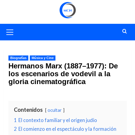
Saltar
al
contenido
Menú
primario
Biografías
Música y Cine
Hermanos Marx (1887–1977): De
los escenarios de vodevil a la
gloria cinematográfica
Contenidos
ocultar
1
El contexto familiar y el origen judío
2
El comienzo en el espectáculo y la formación