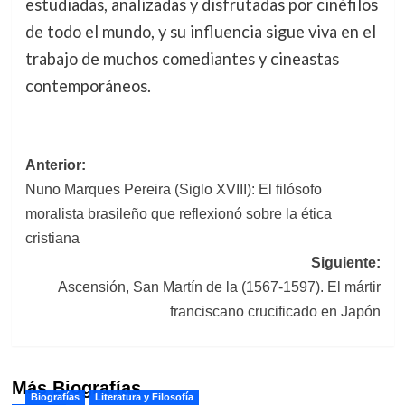
estudiadas, analizadas y disfrutadas por cinéfilos
de todo el mundo, y su influencia sigue viva en el
trabajo de muchos comediantes y cineastas
contemporáneos.
Navegación
Anterior:
Nuno Marques Pereira (Siglo XVIII): El filósofo
de
moralista brasileño que reflexionó sobre la ética
entradas
cristiana
Siguiente:
Ascensión, San Martín de la (1567-1597). El mártir
franciscano crucificado en Japón
Más Biografías
Biografías
Literatura y Filosofía