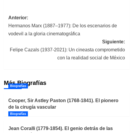
Navegación
Anterior:
Hermanos Marx (1887–1977): De los escenarios de
de
vodevil a la gloria cinematográfica
entradas
Siguiente:
Felipe Cazals (1937-2021): Un cineasta comprometido
con la realidad social de México
Más Biografías
Biografías
Cooper, Sir Astley Paston (1768-1841). El pionero
de la cirugía vascular
Biografías
Jean Coralli (1779-1854). El genio detrás de las