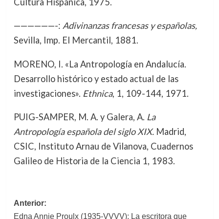
Cultura Hispánica, 1975.
——————-:
Adivinanzas francesas y españolas,
Sevilla, Imp. El Mercantil, 1881.
MORENO, I. «La Antropología en Andalucía.
Desarrollo histórico y estado actual de las
investigaciones».
Ethnica
, 1, 109-144, 1971.
PUIG-SAMPER, M. A. y Galera, A.
La
Antropología española del siglo XIX.
Madrid,
CSIC, Instituto Arnau de Vilanova, Cuadernos
Galileo de Historia de la Ciencia 1, 1983.
Navegación
Anterior:
Edna Annie Proulx (1935-VVVV): La escritora que