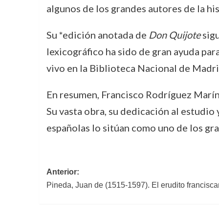
algunos de los grandes autores de la h
Su *edición anotada de
Don Quijote
sigu
lexicográfico ha sido de gran ayuda par
vivo en la Biblioteca Nacional de Madri
En resumen, Francisco Rodríguez Marín e
Su vasta obra, su dedicación al estudio 
españolas lo sitúan como uno de los gra
Navegación
Anterior:
Pineda, Juan de (1515-1597). El erudito franciscan
de
entradas