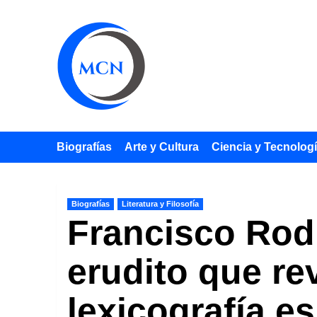
Saltar
al
contenido
Biografías
Arte y Cultura
Ciencia y Tecnolog
Biografías
Literatura y Filosofía
Francisco Rodr
erudito que rev
lexicografía e