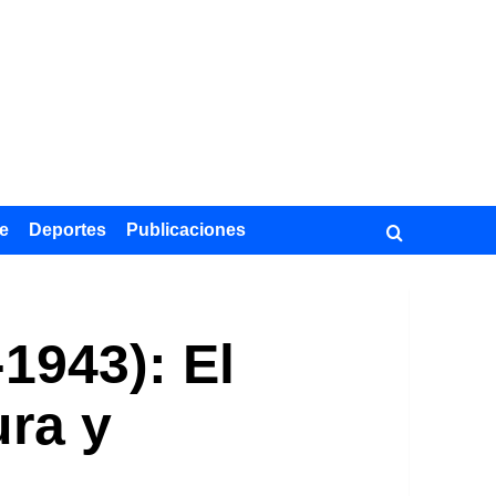
e
Deportes
Publicaciones
1943): El
ura y