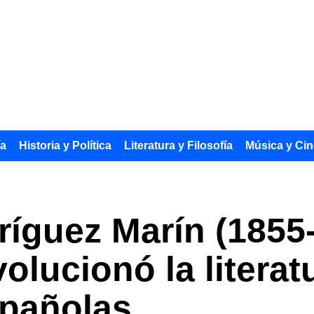
ía
Historia y Política
Literatura y Filosofía
Música y Cin
íguez Marín (1855-
olucionó la literat
spañolas