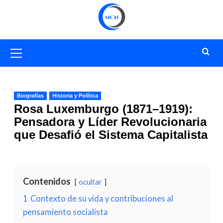
Saltar
al
contenido
Menú
primario
Biografías
Historia y Política
Rosa Luxemburgo (1871–1919):
Pensadora y Líder Revolucionaria
que Desafió el Sistema Capitalista
Contenidos
ocultar
1
Contexto de su vida y contribuciones al
pensamiento socialista