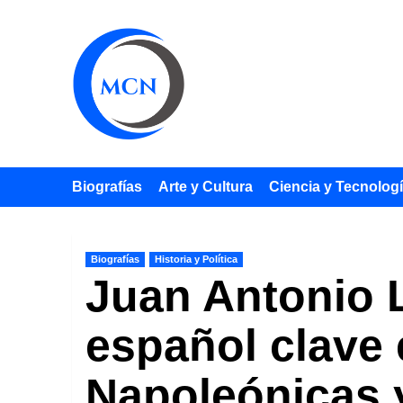
Saltar
al
contenido
Biografías
Arte y Cultura
Ciencia y Tecnolog
Biografías
Historia y Política
Juan Antonio L
español clave 
Napoleónicas y