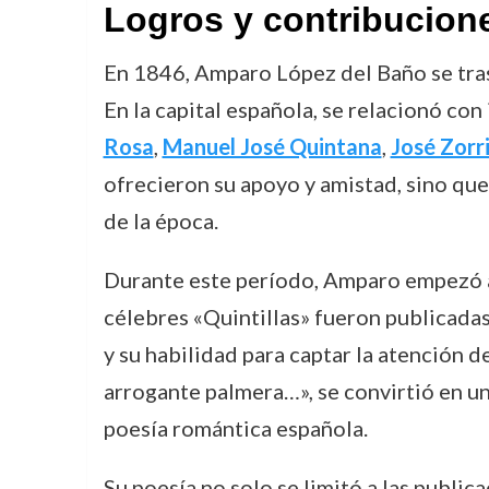
Logros y contribucion
En 1846, Amparo López del Baño se tra
En la capital española, se relacionó co
Rosa
,
Manuel José Quintana
,
José Zorri
ofrecieron su apoyo y amistad, sino que
de la época.
Durante este período, Amparo empezó a 
célebres «Quintillas» fueron publicadas
y su habilidad para captar la atención 
arrogante palmera…», se convirtió en un 
poesía romántica española.
Su poesía no solo se limitó a las public