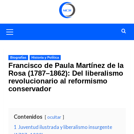
Saltar
al
contenido
Menú
primario
Biografías
Historia y Política
Francisco de Paula Martínez de la
Rosa (1787–1862): Del liberalismo
revolucionario al reformismo
conservador
Contenidos
ocultar
1
Juventud ilustrada y liberalismo insurgente