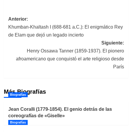
Navegación
Anterior:
Khumban-Khaltash I (688-681 a.C.): El enigmático Rey
de
de Elam que dejó un legado incierto
entradas
Siguiente:
Henry Ossawa Tanner (1859-1937). El pionero
afroamericano que conquistó el arte religioso desde
París
Más Biografías
Biografías
Jean Coralli (1779-1854). El genio detrás de las
coreografías de «Giselle»
Biografías