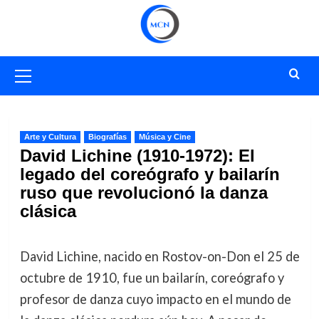
Saltar
al
contenido
Menú
primario
Arte y Cultura
Biografías
Música y Cine
David Lichine (1910-1972): El
legado del coreógrafo y bailarín
ruso que revolucionó la danza
clásica
David Lichine, nacido en Rostov-on-Don el 25 de
octubre de 1910, fue un bailarín, coreógrafo y
profesor de danza cuyo impacto en el mundo de