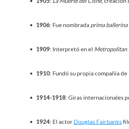
1905
:
La Muerte del Cisne
, creación
1906
: Fue nombrada
prima ballerina
1909
: Interpretó en el
Metropolitan
1910
: Fundó su propia compañía de 
1914-1918
: Giras internacionales
1924
: El actor
Douglas Fairbanks
fi