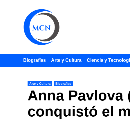
Saltar
al
contenido
Biografías
Arte y Cultura
Ciencia y Tecnolog
Arte y Cultura
Biografías
Anna Pavlova (
conquistó el m