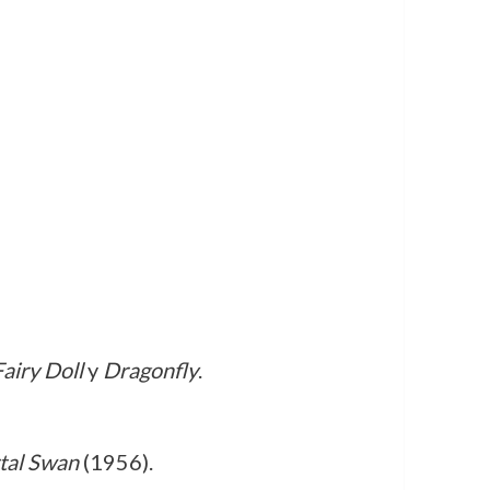
airy Doll
y
Dragonfly
.
tal Swan
(1956).