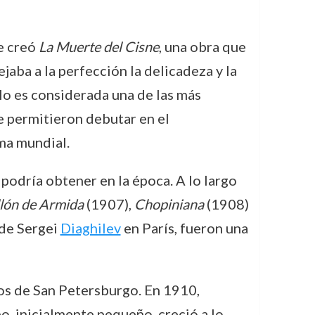
e creó
La Muerte del Cisne
, una obra que
ejaba a la perfección la delicadeza y la
olo es considerada una de las más
le permitieron debutar en el
ma mundial.
a podría obtener en la época. A lo largo
llón de Armida
(1907),
Chopiniana
(1908)
 de Sergei
Diaghilev
en París, fueron una
os de San Petersburgo. En 1910,
po, inicialmente pequeño, creció a lo