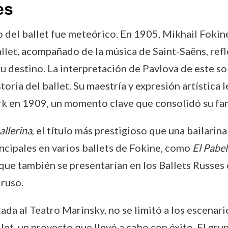
es
 del ballet fue meteórico. En 1905, Mikhail Fokin
allet, acompañado de la música de Saint-Saëns, refl
su destino. La interpretación de Pavlova de este s
ria del ballet. Su maestría y expresión artística 
k en 1909, un momento clave que consolidó su fa
allerina
, el título más prestigioso que una bailarin
incipales en varios ballets de Fokine, como
El Pabe
 que también se presentarían en los Ballets Russes
 ruso.
a al Teatro Marinsky, no se limitó a los escenari
et, un proyecto que llevó a cabo con éxito. El gru