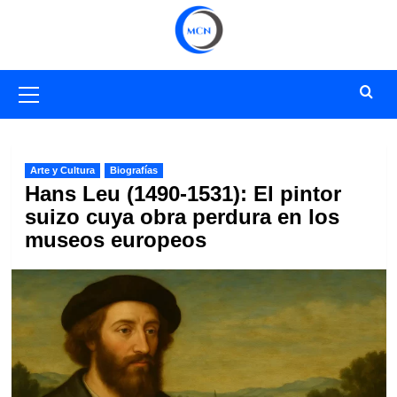
Saltar
al
contenido
Menú
primario
Arte y Cultura
Biografías
Hans Leu (1490-1531): El pintor
suizo cuya obra perdura en los
museos europeos