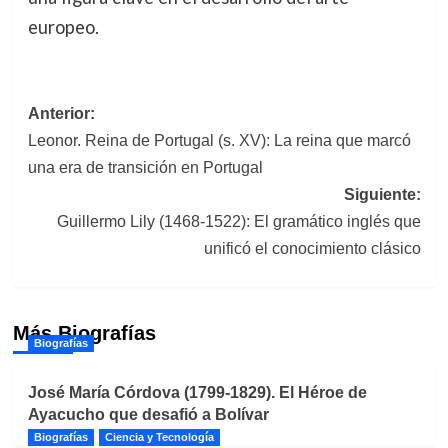
europeo.
Navegación
Anterior:
Leonor. Reina de Portugal (s. XV): La reina que marcó
de
una era de transición en Portugal
entradas
Siguiente:
Guillermo Lily (1468-1522): El gramático inglés que
unificó el conocimiento clásico
Más Biografías
Biografías
José María Córdova (1799-1829). El Héroe de
Ayacucho que desafió a Bolívar
Biografías
Ciencia y Tecnología