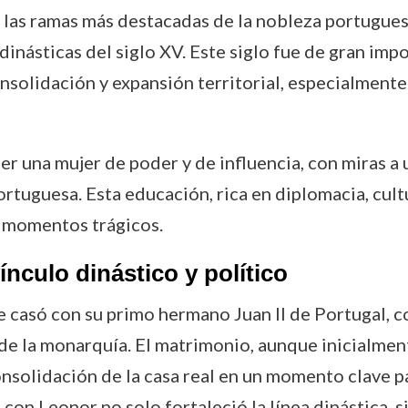
e las ramas más destacadas de la nobleza portugue
 dinásticas del siglo XV. Este siglo fue de gran imp
solidación y expansión territorial, especialmente 
er una mujer de poder y de influencia, con miras a
portuguesa. Esta educación, rica en diplomacia, cult
r momentos trágicos.
nculo dinástico y político
se casó con su primo hermano Juan II de Portugal,
 de la monarquía. El matrimonio, aunque inicialmen
 consolidación de la casa real en un momento clave p
con Leonor no solo fortaleció la línea dinástica,