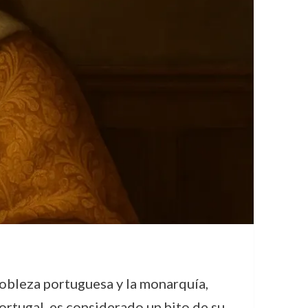
 nobleza portuguesa y la monarquía,
ortugal, es considerado un hito de su