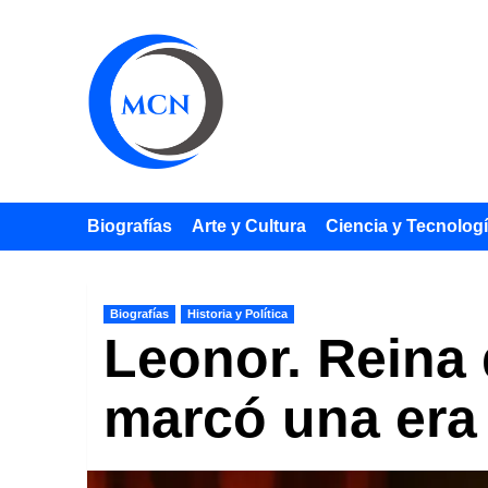
Saltar
al
contenido
Biografías
Arte y Cultura
Ciencia y Tecnolog
Biografías
Historia y Política
Leonor. Reina 
marcó una era 