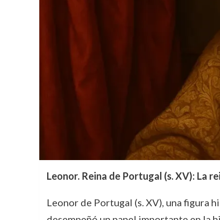
Leonor. Reina de Portugal (s. XV): La r
Leonor de Portugal (s. XV), una figura h
desempeñó un papel importante en la his