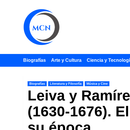
Saltar
al
contenido
Biografías
Arte y Cultura
Ciencia y Tecnolog
Biografías
Literatura y Filosofía
Música y Cine
Leiva y Ramíre
(1630-1676). 
su época