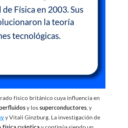
ado físico británico cuya influencia en
perfluidos
y los
superconductores
, y
ov
y Vitali Ginzburg. La investigación de
a
física cuántica
y continúa siendo un