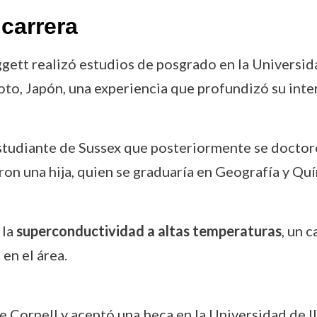
carrera
ggett realizó estudios de posgrado en la Universi
to, Japón, una experiencia que profundizó su interé
estudiante de Sussex que posteriormente se doctor
eron una hija, quien se graduaría en Geografía y Quí
 la
superconductividad a altas temperaturas
, un 
en el área.
de Cornell y aceptó una beca en la Universidad de I