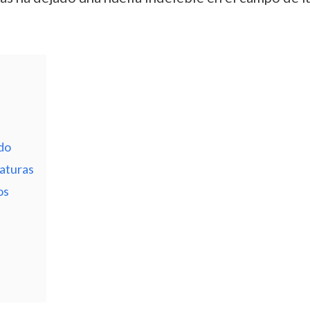
ido
aturas
os