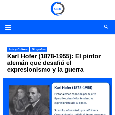
Saltar
al
contenido
Menú
primario
Arte y Cultura
Biografías
Karl Hofer (1878-1955): El pintor
alemán que desafió el
expresionismo y la guerra