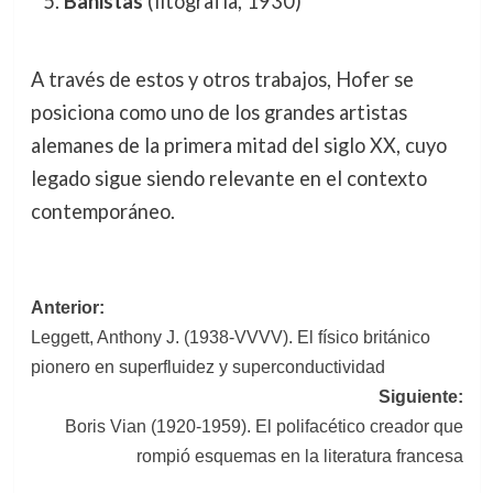
Bañistas
(litografía, 1930)
A través de estos y otros trabajos, Hofer se
posiciona como uno de los grandes artistas
alemanes de la primera mitad del siglo XX, cuyo
legado sigue siendo relevante en el contexto
contemporáneo.
Navegación
Anterior:
Leggett, Anthony J. (1938-VVVV). El físico británico
de
pionero en superfluidez y superconductividad
entradas
Siguiente:
Boris Vian (1920-1959). El polifacético creador que
rompió esquemas en la literatura francesa