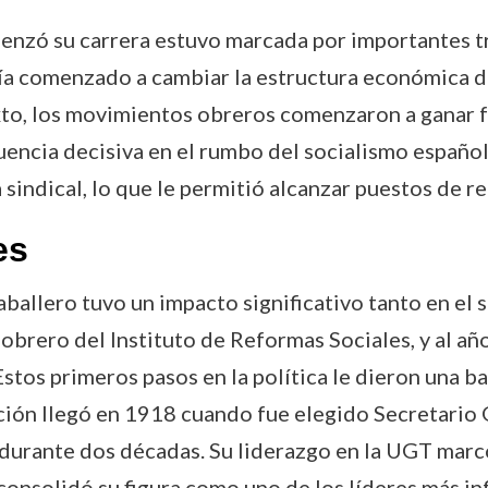
enzó su carrera estuvo marcada por importantes tr
ía comenzado a cambiar la estructura económica del
xto, los movimientos obreros comenzaron a ganar f
uencia decisiva en el rumbo del socialismo españ
a sindical, lo que le permitió alcanzar puestos de 
es
aballero tuvo un impacto significativo tanto en el 
brero del Instituto de Reformas Sociales, y al año
tos primeros pasos en la política le dieron una ba
ción llegó en 1918 cuando fue elegido Secretario 
durante dos décadas. Su liderazgo en la UGT marcó
 consolidó su figura como uno de los líderes más in