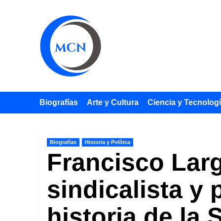
Saltar
al
contenido
Biografías
Arte y Cultura
Ciencia y Tecnolog
Biografías
Historia y Política
Francisco Larg
sindicalista y 
historia de la