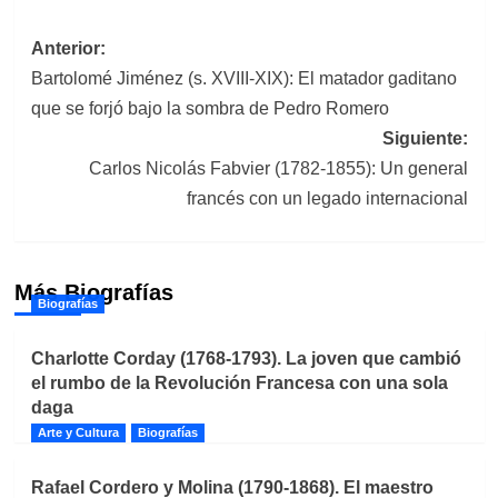
Navegación
Anterior:
Bartolomé Jiménez (s. XVIII-XIX): El matador gaditano
de
que se forjó bajo la sombra de Pedro Romero
entradas
Siguiente:
Carlos Nicolás Fabvier (1782-1855): Un general
francés con un legado internacional
Más Biografías
Biografías
Charlotte Corday (1768-1793). La joven que cambió
el rumbo de la Revolución Francesa con una sola
daga
Arte y Cultura
Biografías
Rafael Cordero y Molina (1790-1868). El maestro