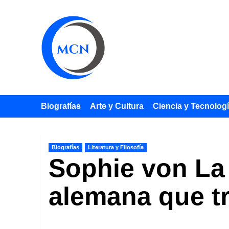
Saltar
al
contenido
Biografías
Arte y Cultura
Ciencia y Tecnolog
Biografías
Literatura y Filosofía
Sophie von La 
alemana que tr