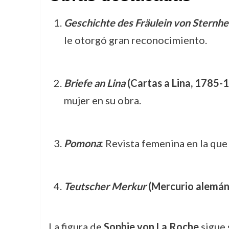
Geschichte des Fräulein von Sternh
le otorgó gran reconocimiento.
Briefe an Lina
(Cartas a Lina, 1785-
mujer en su obra.
Pomona
:
Revista femenina en la que 
Teutscher Merkur
(Mercurio alemán
La figura de
Sophie von La Roche
sigue 