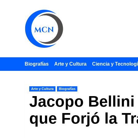
Saltar
al
contenido
Biografías
Arte y Cultura
Ciencia y Tecnolog
Arte y Cultura
Biografías
Jacopo Bellini
que Forjó la T