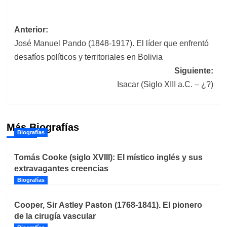
Navegación
Anterior:
José Manuel Pando (1848-1917). El líder que enfrentó
de
desafíos políticos y territoriales en Bolivia
entradas
Siguiente:
Isacar (Siglo XIII a.C. – ¿?)
Más Biografías
Biografías
Tomás Cooke (siglo XVIII): El místico inglés y sus
extravagantes creencias
Biografías
Cooper, Sir Astley Paston (1768-1841). El pionero
de la cirugía vascular