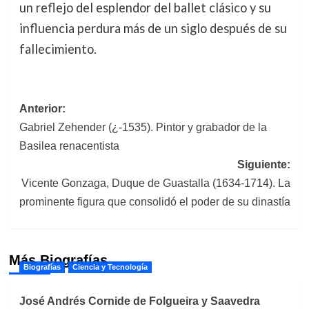
un reflejo del esplendor del ballet clásico y su
influencia perdura más de un siglo después de su
fallecimiento.
Navegación
Anterior:
Gabriel Zehender (¿-1535). Pintor y grabador de la
de
Basilea renacentista
entradas
Siguiente:
Vicente Gonzaga, Duque de Guastalla (1634-1714). La
prominente figura que consolidó el poder de su dinastía
Más Biografías
Biografías
Ciencia y Tecnología
José Andrés Cornide de Folgueira y Saavedra