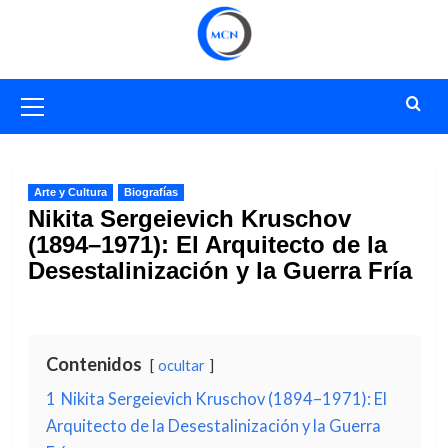
Saltar
al
contenido
Menú
primario
Arte y Cultura
Biografías
Nikita Sergeievich Kruschov
(1894–1971): El Arquitecto de la
Desestalinización y la Guerra Fría
Contenidos
ocultar
1
Nikita Sergeievich Kruschov (1894–1971): El
Arquitecto de la Desestalinización y la Guerra