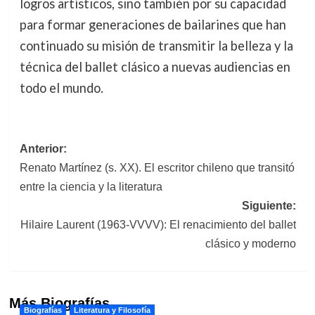
logros artísticos, sino también por su capacidad
para formar generaciones de bailarines que han
continuado su misión de transmitir la belleza y la
técnica del ballet clásico a nuevas audiencias en
todo el mundo.
Navegación
Anterior:
Renato Martínez (s. XX). El escritor chileno que transitó
de
entre la ciencia y la literatura
entradas
Siguiente:
Hilaire Laurent (1963-VVVV): El renacimiento del ballet
clásico y moderno
Más Biografías
Biografías
Literatura y Filosofía