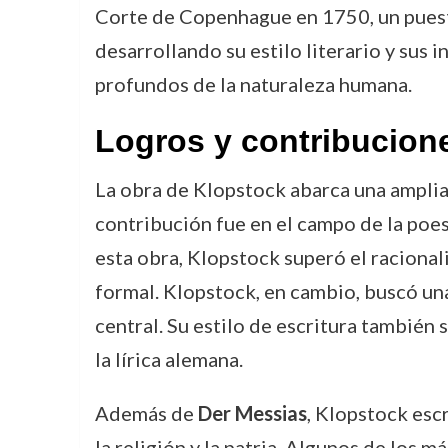
Corte de Copenhague en 1750, un puest
desarrollando su estilo literario y sus 
profundos de la naturaleza humana.
Logros y contribucion
La obra de Klopstock abarca una amplia v
contribución fue en el campo de la poe
esta obra, Klopstock superó el racion
formal. Klopstock, en cambio, buscó una
central. Su estilo de escritura también 
la lírica alemana.
Además de
Der Messias
, Klopstock esc
la religión y la patria. Algunos de los 