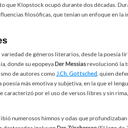
o que Klopstock ocupó durante dos décadas. Duran
influencias filosóficas, que tenían un enfoque en la
es
ariedad de géneros literarios, desde la poesía líri
sía, donde su epopeya
Der Messias
revolucionó la t
alismo de autores como
J.Ch. Gottsched
, quien defe
 poesía más emotiva y subjetiva, en la que el leng
se caracterizó por el uso de versos libres y sin rim
ribió numerosos himnos y odas que profundizaban 
más destacados incluyen
Der Zürchersee
(El lago de 