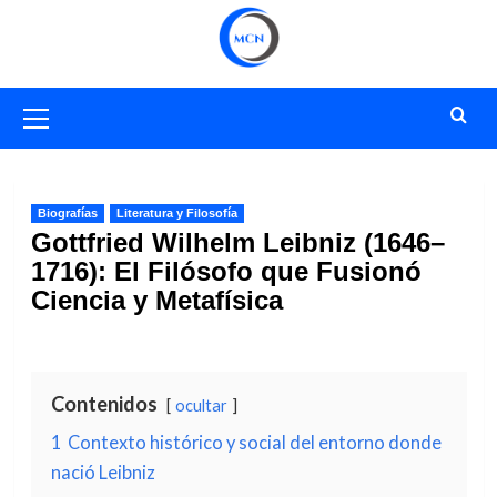
Saltar
al
contenido
Menú
primario
Biografías
Literatura y Filosofía
Gottfried Wilhelm Leibniz (1646–
1716): El Filósofo que Fusionó
Ciencia y Metafísica
Contenidos
ocultar
1
Contexto histórico y social del entorno donde
nació Leibniz