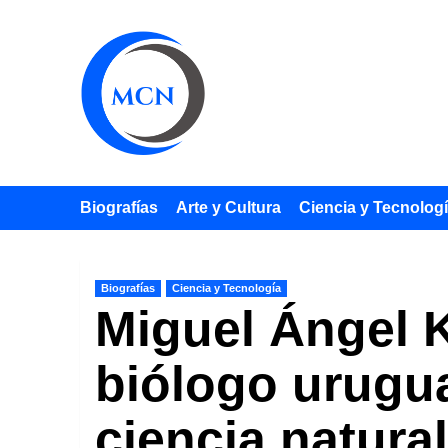
Saltar
al
contenido
Biografías
Arte y Cultura
Ciencia y Tecnolog
Biografías
Ciencia y Tecnología
Miguel Ángel K
biólogo urugua
ciencia natural