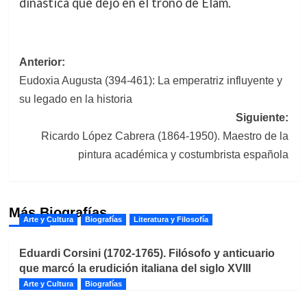
dinástica que dejó en el trono de Elam.
Navegación
Anterior:
Eudoxia Augusta (394-461): La emperatriz influyente y
de
su legado en la historia
entradas
Siguiente:
Ricardo López Cabrera (1864-1950). Maestro de la
pintura académica y costumbrista española
Más Biografías
Arte y Cultura
Biografías
Literatura y Filosofía
Eduardi Corsini (1702-1765). Filósofo y anticuario
que marcó la erudición italiana del siglo XVIII
Arte y Cultura
Biografías