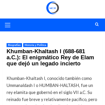
Saltar
al
contenido
Menú
primario
Biografías
Historia y Política
Khumban-Khaltash I (688-681
a.C.): El enigmático Rey de Elam
que dejó un legado incierto
Khumban-Khaltash I, conocido también como
Ummanaldash I o HUMBAN-HALTASH, fue un
rey elamita que gobernó en el siglo VII a.C. Su
reinado fue breve y relativamente pacífico, pero