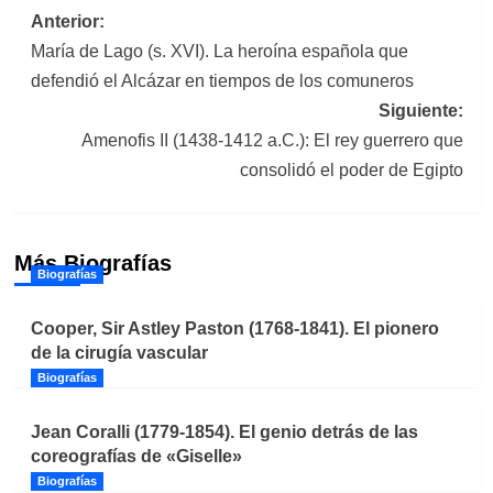
Navegación
Anterior:
María de Lago (s. XVI). La heroína española que
de
defendió el Alcázar en tiempos de los comuneros
entradas
Siguiente:
Amenofis II (1438-1412 a.C.): El rey guerrero que
consolidó el poder de Egipto
Más Biografías
Biografías
Cooper, Sir Astley Paston (1768-1841). El pionero
de la cirugía vascular
Biografías
Jean Coralli (1779-1854). El genio detrás de las
coreografías de «Giselle»
Biografías