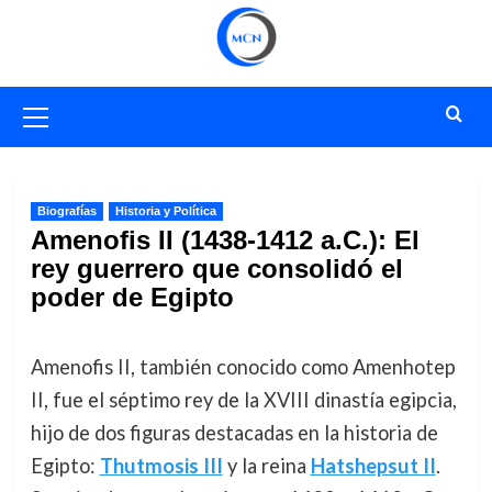
Saltar
al
contenido
Menú
primario
Biografías
Historia y Política
Amenofis II (1438-1412 a.C.): El
rey guerrero que consolidó el
poder de Egipto
Amenofis II, también conocido como Amenhotep
II, fue el séptimo rey de la XVIII dinastía egipcia,
hijo de dos figuras destacadas en la historia de
Egipto:
Thutmosis III
y la reina
Hatshepsut II
.