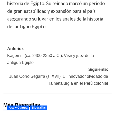
historia de Egipto. Su reinado marcó un periodo
de gran estabilidad y expansión para el país,
asegurando su lugar en los anales de la historia
del antiguo Egipto.
Navegación
Anterior:
Kagemni (ca. 2400-2350 a.C.): Visir y juez de la
de
antigua Egipto
entradas
Siguiente:
Juan Corro Segarra (s. XVII). El innovador olvidado de
la metalurgia en el Perú colonial
Más Biografías
Arte y Cultura
Biografías