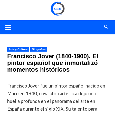
Saltar
al
contenido
Menú
primario
Arte y Cultura
Biografías
Francisco Jover (1840-1900). El
pintor español que inmortalizó
momentos históricos
Francisco Jover fue un pintor español nacido en
Muro en 1840, cuya obra artística dejó una
huella profunda en el panorama del arte en
España durante el siglo XIX. Su talento para