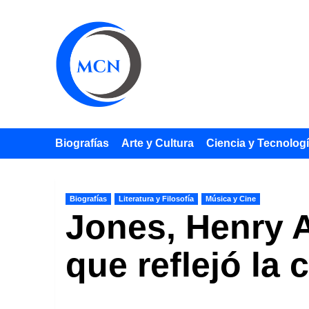
Saltar
al
contenido
Biografías
Arte y Cultura
Ciencia y Tecnolog
Biografías
Literatura y Filosofía
Música y Cine
Jones, Henry A
que reflejó la 