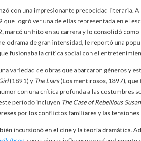
ó con una impresionante precocidad literaria. A lo
9 que logró ver una de ellas representada en el esc
82, marcó un hito en su carrera y lo consolidó com
elodrama de gran intensidad, le reportó una popular
ue fusionaba la crítica social con el entretenimien
ó una variedad de obras que abarcaron géneros y es
irl
(1891) y
The Liars
(Los mentirosos, 1897), que
umor con una crítica profunda a las costumbres soc
 este período incluyen
The Case of Rebellious Susan
reses por los conflictos familiares y las tensiones 
bién incursionó en el cine y la teoría dramática. A
rik Ibsen
, cuyas piezas influyeron profundamente e