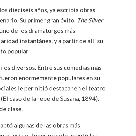
s dieciséis años, ya escribía obras
enario. Su primer gran éxito,
The Silver
o uno de los dramaturgos más
idad instantánea, y a partir de allí su
to popular.
tilos diversos. Entre sus comedias más
 fueron enormemente populares en su
iales le permitió destacar en el teatro
(El caso de la rebelde Susana, 1894),
de clase.
daptó algunas de las obras más
n su estilo. Jones no solo adaptó las