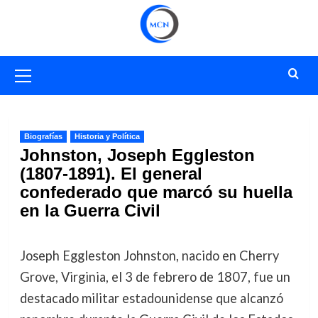
Saltar
al
contenido
Menú
primario
Biografías
Historia y Política
Johnston, Joseph Eggleston
(1807-1891). El general
confederado que marcó su huella
en la Guerra Civil
Joseph Eggleston Johnston, nacido en Cherry
Grove, Virginia, el 3 de febrero de 1807, fue un
destacado militar estadounidense que alcanzó