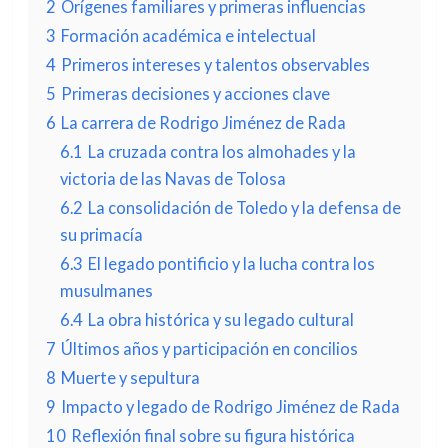
2
Orígenes familiares y primeras influencias
3
Formación académica e intelectual
4
Primeros intereses y talentos observables
5
Primeras decisiones y acciones clave
6
La carrera de Rodrigo Jiménez de Rada
6.1
La cruzada contra los almohades y la
victoria de las Navas de Tolosa
6.2
La consolidación de Toledo y la defensa de
su primacía
6.3
El legado pontificio y la lucha contra los
musulmanes
6.4
La obra histórica y su legado cultural
7
Últimos años y participación en concilios
8
Muerte y sepultura
9
Impacto y legado de Rodrigo Jiménez de Rada
10
Reflexión final sobre su figura histórica