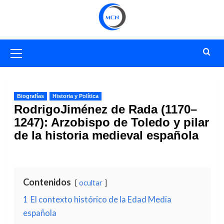
Saltar
al
contenido
Menú
primario
Biografías
Historia y Política
RodrigoJiménez de Rada (1170–
1247): Arzobispo de Toledo y pilar
de la historia medieval española
Contenidos
ocultar
1
El contexto histórico de la Edad Media
española