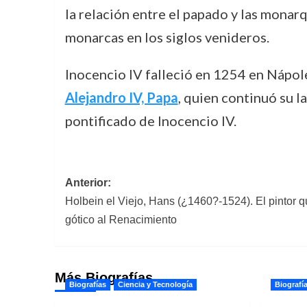
la relación entre el papado y las monarq
monarcas en los siglos venideros.
Inocencio IV falleció en 1254 en Nápole
Alejandro IV, Papa
, quien continuó su l
pontificado de Inocencio IV.
Navegación
Anterior:
Holbein el Viejo, Hans (¿1460?-1524). El pintor q
de
gótico al Renacimiento
entradas
Más Biografías
Biografías
Ciencia y Tecnología
Biografí