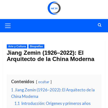
Saltar
al
contenido
Menú
primario
Arte y Cultura
Biografías
Jiang Zemin (1926–2022): El
Arquitecto de la China Moderna
Contenidos
ocultar
1
Jiang Zemin (1926–2022): El Arquitecto de la
China Moderna
1.1
Introducción: Orígenes y primeros años