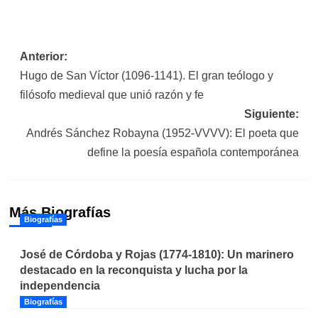
Navegación
Anterior:
Hugo de San Víctor (1096-1141). El gran teólogo y
de
filósofo medieval que unió razón y fe
entradas
Siguiente:
Andrés Sánchez Robayna (1952-VVVV): El poeta que
define la poesía española contemporánea
Más Biografías
Biografías
José de Córdoba y Rojas (1774-1810): Un marinero
destacado en la reconquista y lucha por la
independencia
Biografías