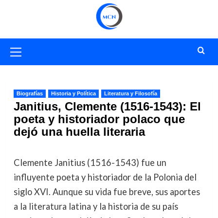
Saltar
al
contenido
Menú
primario
Biografías
Historia y Política
Literatura y Filosofía
Janitius, Clemente (1516-1543): El
poeta y historiador polaco que
dejó una huella literaria
Clemente Janitius (1516-1543) fue un
influyente poeta y historiador de la Polonia del
siglo XVI. Aunque su vida fue breve, sus aportes
a la literatura latina y la historia de su país