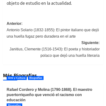
objeto de estudio en la actualidad.
Navegación
Anterior:
Antonio Solario (1832-1855): El pintor italiano que dejó
de
una huella fugaz pero duradera en el arte
entradas
Siguiente:
Janitius, Clemente (1516-1543): El poeta y historiador
polaco que dejó una huella literaria
Más Biografías
Arte y Cultura
Biografías
Rafael Cordero y Molina (1790-1868). El maestro
puertorriqueño que venció el racismo con
educación
Biografías