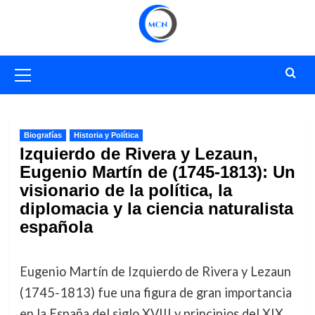
Saltar
al
contenido
Menú
primario
Biografías
Historia y Política
Izquierdo de Rivera y Lezaun,
Eugenio Martín de (1745-1813): Un
visionario de la política, la
diplomacia y la ciencia naturalista
española
Eugenio Martín de Izquierdo de Rivera y Lezaun
(1745-1813) fue una figura de gran importancia
en la España del siglo XVIII y principios del XIX.