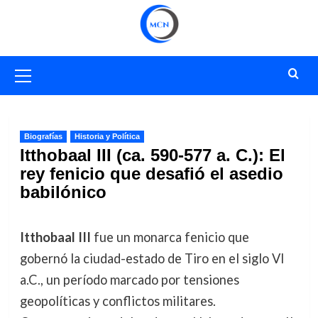
Saltar
al
contenido
Menú
primario
Biografías
Historia y Política
Itthobaal III (ca. 590-577 a. C.): El
rey fenicio que desafió el asedio
babilónico
Itthobaal III
fue un monarca fenicio que
gobernó la ciudad-estado de Tiro en el siglo VI
a.C., un período marcado por tensiones
geopolíticas y conflictos militares.