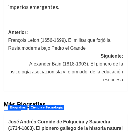
imperios emergentes.
Navegación
Anterior:
François Lefort (1656-1699). El militar que forjó la
de
Rusia moderna bajo Pedro el Grande
entradas
Siguiente:
Alexander Bain (1818-1903). El pionero de la
psicología asociacionista y reformador de la educación
escocesa
Más Biografías
Biografías
Ciencia y Tecnología
José Andrés Cornide de Folgueira y Saavedra
(1734-1803). El pionero gallego de la historia natural