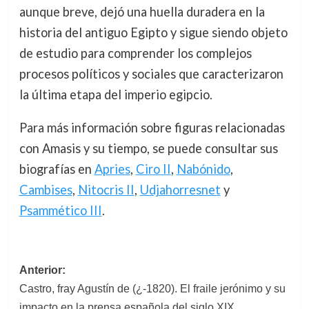
aunque breve, dejó una huella duradera en la
historia del antiguo Egipto y sigue siendo objeto
de estudio para comprender los complejos
procesos políticos y sociales que caracterizaron
la última etapa del imperio egipcio.
Para más información sobre figuras relacionadas
con Amasis y su tiempo, se puede consultar sus
biografías en
Apries
,
Ciro II
,
Nabónido
,
Cambises
,
Nitocris II
,
Udjahorresnet
y
Psammético III
.
Navegación
Anterior:
Castro, fray Agustín de (¿-1820). El fraile jerónimo y su
de
impacto en la prensa española del siglo XIX