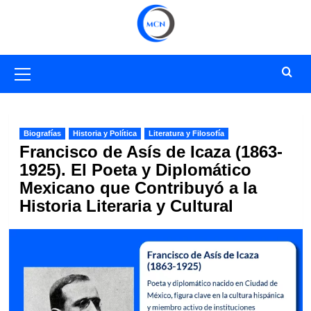
Saltar
al
contenido
Menú
primario
Biografías
Historia y Política
Literatura y Filosofía
Francisco de Asís de Icaza (1863-
1925). El Poeta y Diplomático
Mexicano que Contribuyó a la
Historia Literaria y Cultural