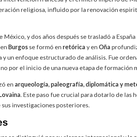
ación religiosa, influido por la renovación espirit
 México, y dos años después se trasladó a España p
, en
Burgos
se formó en
retórica
y en
Oña
profundi
a y un enfoque estructurado de análisis. Fue ord
sino por el inicio de una nueva etapa de formación 
izó en
arqueología, paleografía, diplomática y met
Lovaina
. Este paso fue crucial para dotarlo de las
 sus investigaciones posteriores.
es
s se distinguió por su alcance internacional y la 