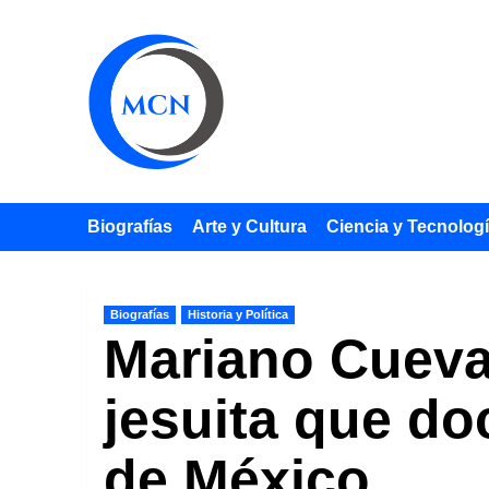
Saltar
al
contenido
Biografías
Arte y Cultura
Ciencia y Tecnolog
Biografías
Historia y Política
Mariano Cuevas
jesuita que do
de México