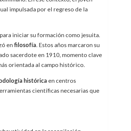
ual impulsada por el regreso de la
ara iniciar su formación como jesuita.
zó en
filosofía
. Estos años marcaron su
enado sacerdote en 1910, momento clave
más orientada al campo histórico.
odología histórica
en centros
 herramientas científicas necesarias que
exhaustividad en la recopilación