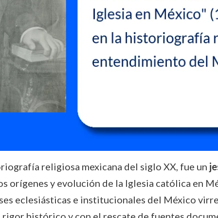
toriografía religiosa mexicana del siglo XX, fue un
je
os orígenes y evolución de la Iglesia católica en M
s eclesiásticas e institucionales del México virre
 rigor histórico y con el rescate de fuentes docu