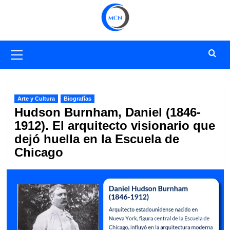
Saltar
al
contenido
Menú
primario
Arte y Cultura
Biografías
Hudson Burnham, Daniel (1846-
1912). El arquitecto visionario que
dejó huella en la Escuela de
Chicago