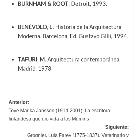
BURNHAM & ROOT
. Detroit, 1993.
BENÉVOLO, L.
Historia de la Arquitectura
Moderna. Barcelona, Ed. Gustavo Gilli, 1994.
TAFURI, M.
Arquitectura contemporánea.
Madrid, 1978.
Navegación
Anterior:
Tove Marika Jansson (1914-2001): La escritora
de
finlandesa que dio vida a los Mumins
entradas
Siguiente:
Grognier, Luis Farey (1775-1837). Veterinario y