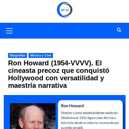
Saltar
al
contenido
Menú
primario
Biografías
Música y Cine
Ron Howard (1954-VVVV). El
cineasta precoz que conquistó
Hollywood con versatilidad y
maestría narrativa