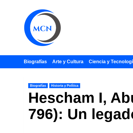
Saltar
al
contenido
Biografías
Arte y Cultura
Ciencia y Tecnolog
Biografías
Historia y Política
Hescham I, Abu
796): Un legad