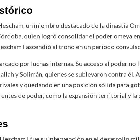
stórico
Hescham, un miembro destacado de la dinastía Ome
órdoba, quien logró consolidar el poder omeya en 
scham I ascendió al trono en un periodo convulso,
arcado por luchas internas. Su acceso al poder no f
llah y Solimán, quienes se sublevaron contra él. 
 rivales y quedando en una posición sólida para gob
rentes de poder, como la expansión territorial y la
es
Hescham I fue su intervención en el desarrollo mil