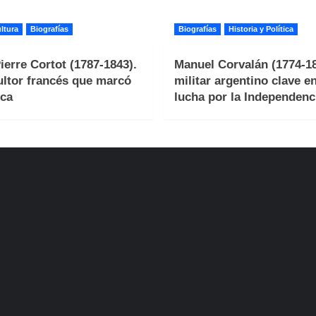
ltura
Biografías
Biografías
Historia y Política
ierre Cortot (1787-1843).
Manuel Corvalán (1774-18
ultor francés que marcó
militar argentino clave en
ca
lucha por la Independenc