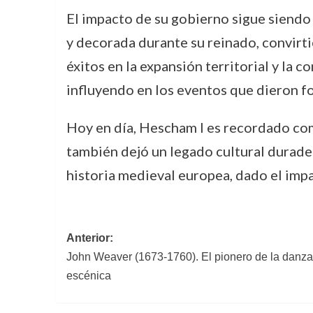
El impacto de su gobierno sigue siendo
y decorada durante su reinado, convirti
éxitos en la expansión territorial y la 
influyendo en los eventos que dieron fo
Hoy en día, Hescham I es recordado como
también dejó un legado cultural duradero
historia medieval europea, dado el impac
Navegación
Anterior:
John Weaver (1673-1760). El pionero de la danza 
de
escénica
entradas