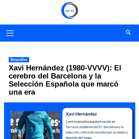
Saltar
al
contenido
Menú
primario
Biografías
Xavi Hernández (1980-VVVV): El
cerebro del Barcelona y la
Selección Española que marcó
una era